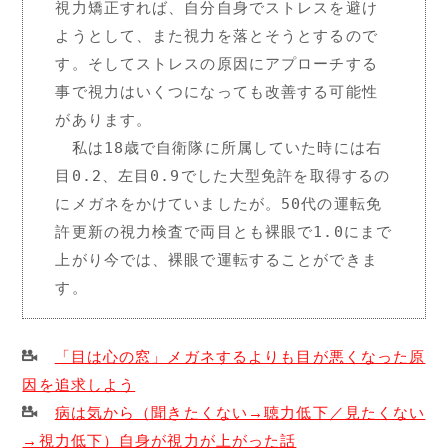
視力矯正すれば、自分自身でストレスを避け
ようとして、また視力を落とそうとするので
す。そしてストレスの原因にアプローチする
事で視力はいくつになっても改善する可能性
があります。

　私は18歳で自衛隊に所属していた時には右
目0.2、左目0.9でした大型免許を取得するの
にメガネをかけていましたが。50代の運転免
許更新の視力検査で両目とも裸眼で1.0にまで
上がり今では、裸眼で運転することができま
す。
「目は心の窓」メガネするよりも目が悪くなった原
因を追求しよう
病は気から（聞きたくない→聴力低下／見たくない
→視力低下）自身が視力が上がった話